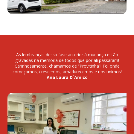
As lembranças dessa fase anterior à mudança estão
gravadas na memória de todos que por ali passaram!
Carinhosamente, chamamos de “Provitinha”! Foi onde
começamos, crescemos, amadurecemos e nos unimos!
Ana Laura D´Amico