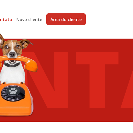
ntato
Novo cliente
Área do cliente
ONT