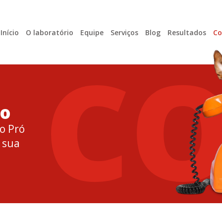
Início
O laboratório
Equipe
Serviços
Blog
Resultados
Co
C
to
o Pró
 sua