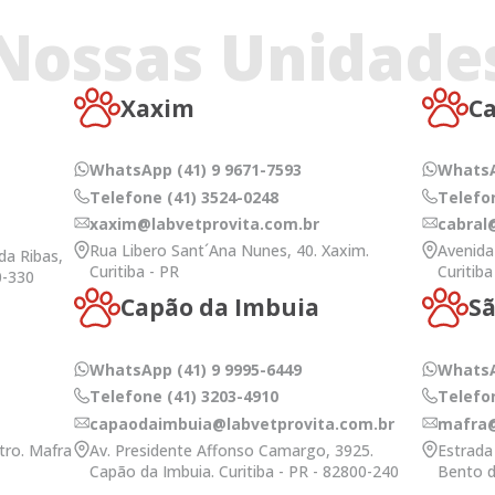
Nossas Unidade
Xaxim
Ca
WhatsApp (41) 9 9671-7593
WhatsA
Telefone (41) 3524-0248
Telefon
xaxim@labvetprovita.com.br
cabral
Rua Libero Sant´Ana Nunes, 40. Xaxim.
Avenida
da Ribas,
Curitiba - PR
Curitiba
0-330
Capão da Imbuia
Sã
WhatsApp (41) 9 9995-6449
WhatsA
Telefone (41) 3203-4910
Telefon
capaodaimbuia@labvetprovita.com.br
mafra@
tro. Mafra
Av. Presidente Affonso Camargo, 3925.
Estrada
Capão da Imbuia. Curitiba - PR - 82800-240
Bento d